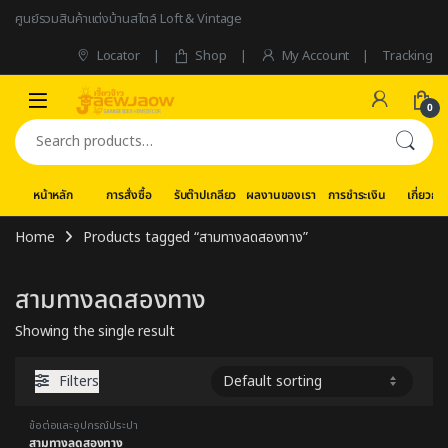
Skip to navigation
Skip to content
ศูนย์รวมสินค้าแต่งบ้านสไตล์ Loft & Vintage
Locator
Shop
My Account
Tracking
0
Search for:
หน้าหลัก
การสั่งซื้อ
รับต๊าปเกลียว
ผลงานของเรา
การชำระเงิน
เกี่ยวกับ
Home
Products tagged “สามทางลดสองทาง”
สามทางลดสองทาง
Showing the single result
Filters
ข้อต่อและอุปกรณ์ประปา
สามทางลดสองทาง