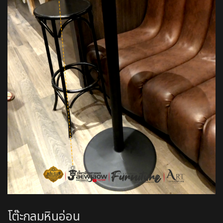
โต๊ะกลมหินอ่อน