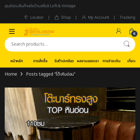
Skip to navigation
Skip to content
ศูนย์รวมสินค้าแต่งบ้านสไตล์ Loft & Vintage
Locator
Shop
My Account
Tracking
0
Search for:
หน้าหลัก
การสั่งซื้อ
รับต๊าปเกลียว
ผลงานของเรา
การชำระเงิน
เกี่ยวกับ
Home
Posts tagged “โต๊ะหินอ่อน”