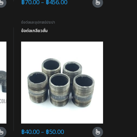
฿
70.00
–
฿
456.00
ข้อต่อและอุปกรณ์ประปา
ข้อต่อเกลียวสั้น
฿
40.00
–
฿
50.00