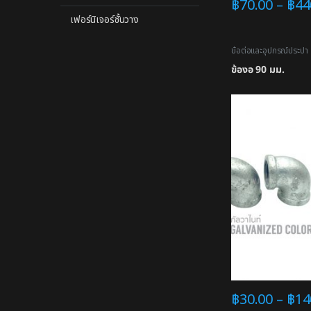
฿
70.00
–
฿
44
เฟอร์นิเจอร์ชั้นวาง
ข้อต่อและอุปกรณ์ประปา
ข้องอ 90 มม.
฿
30.00
–
฿
14