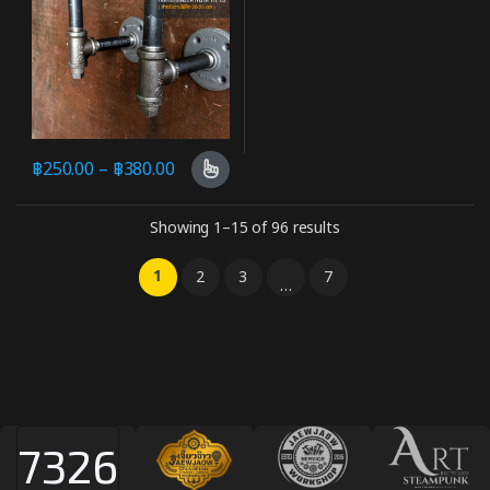
฿
250.00
–
฿
380.00
Showing 1–15 of 96 results
1
2
3
7
…
7326