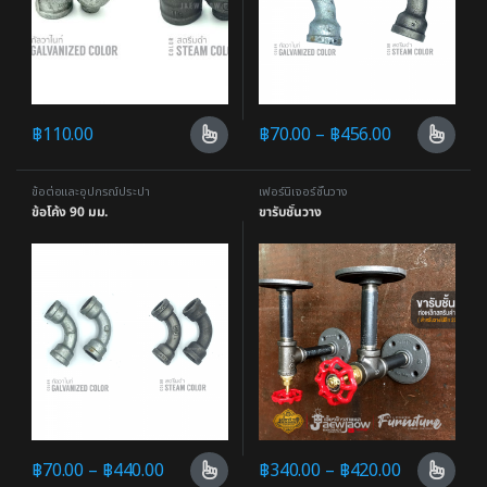
฿
110.00
฿
70.00
–
฿
456.00
ข้อต่อและอุปกรณ์ประปา
เฟอร์นิเจอร์ชั้นวาง
ข้อโค้ง 90 มม.
ขารับชั้นวาง
฿
70.00
–
฿
440.00
฿
340.00
–
฿
420.00