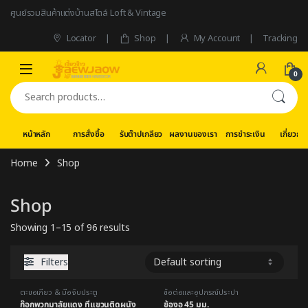
Skip to navigation
Skip to content
ศูนย์รวมสินค้าแต่งบ้านสไตล์ Loft & Vintage
Locator
Shop
My Account
Tracking
0
Search for:
หน้าหลัก
การสั่งซื้อ
รับต๊าปเกลียว
ผลงานของเรา
การชำระเงิน
เกี่ยวกับ
Home
Shop
Shop
Showing 1–15 of 96 results
Filters
ตะขอเกี่ยว & มือจับประตู
ข้อต่อและอุปกรณ์ประปา
ก๊อกพวกมาลัยแดง ที่แขวนติดผนัง
ข้องอ 45 มม.