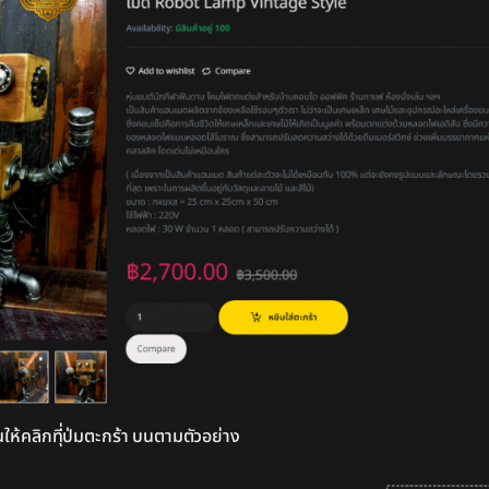
ให้คลิกทีุ่ป่มตะกร้า บนตามตัวอย่าง