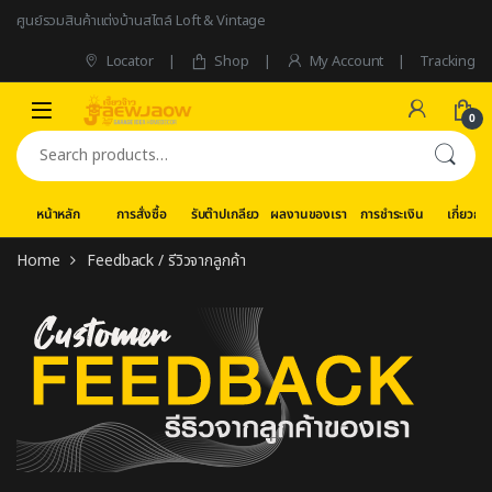
Skip to navigation
Skip to content
ศูนย์รวมสินค้าแต่งบ้านสไตล์ Loft & Vintage
Locator
Shop
My Account
Tracking
0
Search for:
หน้าหลัก
การสั่งซื้อ
รับต๊าปเกลียว
ผลงานของเรา
การชำระเงิน
เกี่ยวกับ
Home
Feedback / รีวิวจากลูกค้า