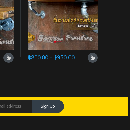
฿
800.00
–
฿
950.00
Sign Up