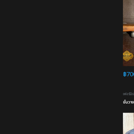
฿
70
เฟอร์นิเ
ชั้นวา