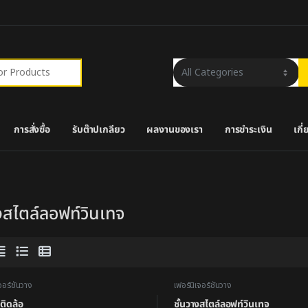
r:
การสั่งซื้อ
รับต๊าปเกลียว
ผลงานของเรา
การชำระเงิน
เกี
างสไตล์ลอฟท์วินเทจ
จอร์ชั้นวาง
เฟอร์นิเจอร์ชั้นวาง
งติดล้อ
ชั้นวางสไตล์ลอฟท์วินเทจ