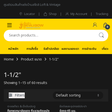
Skip to navigation
Skip to content
ศูนย์รวมสินค้าแต่งบ้านสไตล์ Loft & Vintage
Locator
Shop
My Account
Tracking
0
Search for:
หน้าหลัก
การสั่งซื้อ
รับต๊าปเกลียว
ผลงานของเรา
การชำระเงิน
เกี่ยวกับ
Home
Product ขนาด
1-1/2"
1-1/2"
Showing 1–15 of 60 results
Filters
ตะขอเกี่ยว & มือจับประตู
ข้อต่อและอุปกรณ์ประปา
ก๊อกพวกมาลัยแดง ที่แขวนติดผนัง
ข้องอ 45 มม.