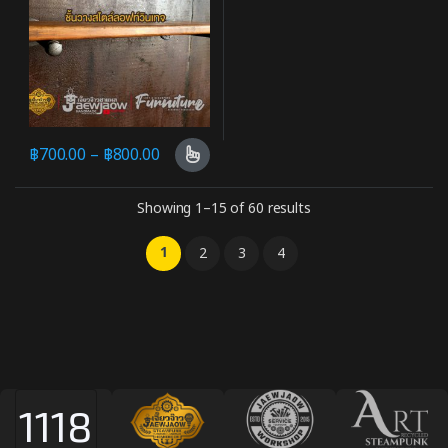
฿
700.00
–
฿
800.00
Showing 1–15 of 60 results
1
2
3
4
1118