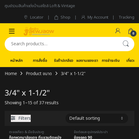
Skip to navigation
Skip to content
ศูนย์รวมสินค้าแต่งบ้านสไตล์ Loft & Vintage
Locator
Shop
My Account
Tracking
0
Search for:
หน้าหลัก
การสั่งซื้อ
รับต๊าปเกลียว
ผลงานของเรา
การชำระเงิน
เกี่ยวกับ
Home
Product ขนาด
3/4" x 1-1/2"
3/4" x 1-1/2"
Showing 1–15 of 37 results
Filters
ตะขอเกี่ยว & มือจับประตู
ข้อต่อและอุปกรณ์ประปา
ก๊อกพวกมาลัยแดง ที่แขวนติดผนัง
ข้องอลด 90