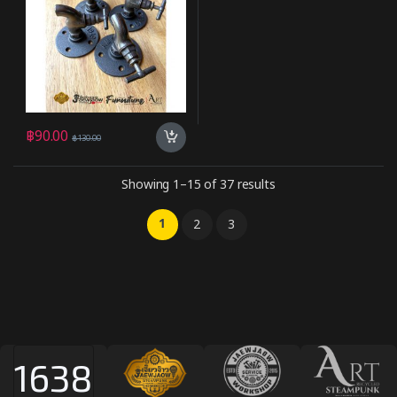
฿
90.00
฿
130.00
Showing 1–15 of 37 results
1
2
3
1638