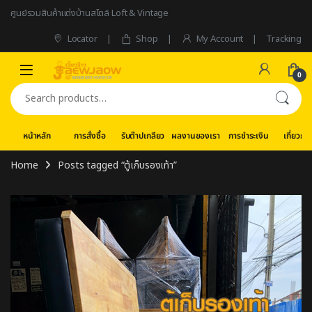
Skip to navigation
Skip to content
ศูนย์รวมสินค้าแต่งบ้านสไตล์ Loft & Vintage
Locator
Shop
My Account
Tracking
0
Search for:
หน้าหลัก
การสั่งซื้อ
รับต๊าปเกลียว
ผลงานของเรา
การชำระเงิน
เกี่ยวกับ
Home
Posts tagged “ตู้เก็บรองเท้า”