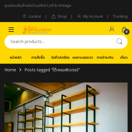
Skip to navigation
Skip to content
ศูนย์รวมสินค้าแต่งบ้านสไตล์ Loft & Vintage
Locator
Shop
My Account
Tracking
0
Search for:
หน้าหลัก
การสั่งซื้อ
รับต๊าปเกลียว
ผลงานของเรา
การชำระเงิน
เกี่ยวกับ
Home
Posts tagged “โต๊ะคอมพิวเตอร์”