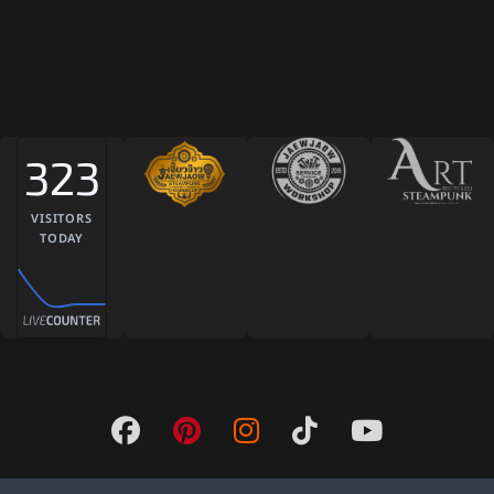
323
VISITORS
TODAY