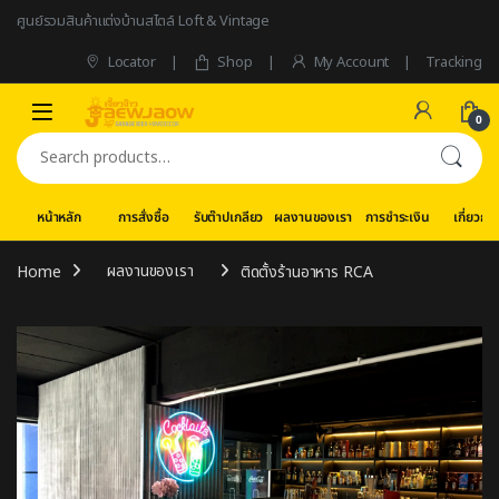
Skip to navigation
Skip to content
ศูนย์รวมสินค้าแต่งบ้านสไตล์ Loft & Vintage
Locator
Shop
My Account
Tracking
0
Search for:
หน้าหลัก
การสั่งซื้อ
รับต๊าปเกลียว
ผลงานของเรา
การชำระเงิน
เกี่ยวกับ
Home
ผลงานของเรา
ติดตั้งร้านอาหาร RCA