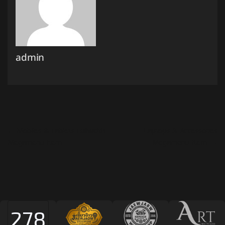
admin
แนะแนวเรื่อง
←
Mobiles & Tablets Fullwidth
Laptops & Accessories
Megamenu Item
Megamenu Item
→
278