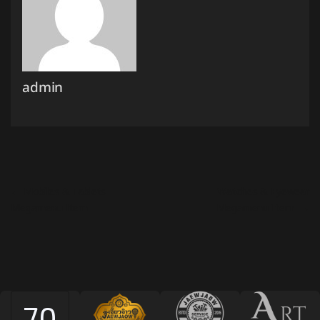
admin
แนะแนวเรื่อง
←
Mobiles & Tablets
Watches & Eyewear
Megamenu Item
Megamenu Item
→
70