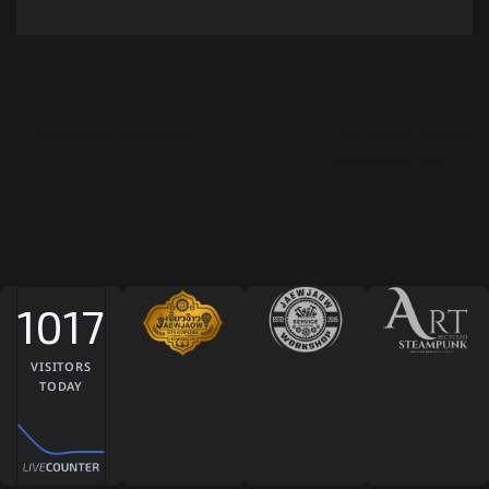
แนะแนวเรื่อง
←
Accessories Jumbotron
TV & Audio Fullwidth
Megamenu Item
→
1017
VISITORS
TODAY