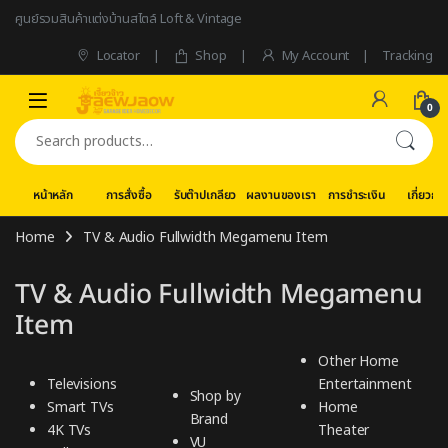
Skip to navigation
Skip to content
ศูนย์รวมสินค้าแต่งบ้านสไตล์ Loft & Vintage
Locator
Shop
My Account
Tracking
0
Search for:
หน้าหลัก
การสั่งซื้อ
รับต๊าปเกลียว
ผลงานของเรา
การชำระเงิน
เกี่ยวกับ
Home
TV & Audio Fullwidth Megamenu Item
TV & Audio Fullwidth Megamenu
Item
Other Home
Televisions
Entertainment
Shop by
Smart TVs
Home
Brand
4K TVs
Theater
VU