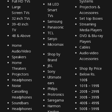
Full HD TVs
Systems
Mi LED
Large
Projectors &
Smart
Screen TVs
Accessoires
TVs
32 inch TVs
Set top Boxes
Samsung
39-43 inch
Streaming
Panasonic
TV
Media Players
TCL
48 & Above
DVD & Blu-ray
Sanyo
Players
Micromax
Home
Cables
Audio/Video
Audio-video
Shop by
Speakers
Accessories
Brand
Home
JBL
Theaters
Shop By Price
Sony
Projectors
Below Rs.
Ultimate
Headphones
100$
ears
Noise
101$ – 199$
Philips
Cancelling
200$ – 299$
Protronics
Headphones
300$ – 399$
Saregama
Soundbars
400$ – 499$
Harmon
Headphones
500$ – 599$
Kardon