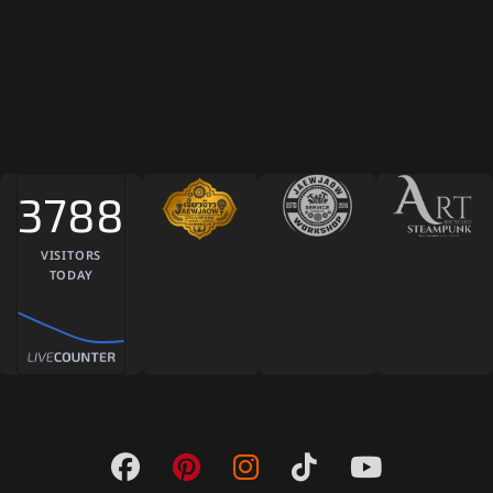
แนะแนวเรื่อง
←
TV & Audio Fullwidth
Mobiles & Tablets Fullwidth
Megamenu Item
Megamenu Item
→
3788
VISITORS
TODAY