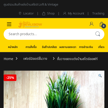
Skip to navigation
Skip to content
ศูนย์รวมสินค้าแต่งบ้านสไตล์ Loft & Vintage
Locator
Shop
My Account
Tracking
0
Search for:
หน้าหลัก
การสั่งซื้อ
รับต๊าปเกลียว
ผลงานของเรา
การชำระเงิน
เกี่ยวกับ
Home
เฟอร์นิเจอร์ชั้นวาง
ชั้นวางของแต่งบ้านสไตล์ลอฟท์
-
25%