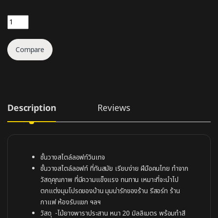
ชั้นวางของแต่งบ้านสไตล์ลอฟท์ quantity
Compare
Description
Reviews
ชั้นวางสไตล์ลอฟท์วินเทจ
ชั้นวางสไตล์ลอฟท์ ที่ทันสมัย เรียบง่าย ฝีมือคนไทย ทำจาก
วัสดุคุณภาพ ที่มีความแข็งแรง ทนทาน เหมาะที่จะนำไป
ตกแต่งมุมโปรดของบ้าน มุมน่ารักของร้าน รีสอร์ท ร้าน
กาแฟ ห้องรับแขก ฯลฯ
วัสดุ -ไม้ยางพาราประสาน หนา 20 มิลลิเมตร พร้อมทำสี