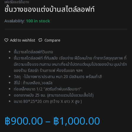
เฟอร์นิเจอร์ชั้นวาง
ชั้นวางของแต่งบ้านสไตล์ลอฟท์
Availability:
100 in stock
Add to wishlist
Compare
ชั้นวางสไตล์ลอฟท์วินเทจ
ชั้นวางสไตล์ลอฟท์ ที่ทันสมัย เรียบง่าย ฝีมือคนไทย ทำจากวัสดุคุณภาพ ที่
มีความแข็งแรง ทนทาน เหมาะที่จะนำไปตกแต่งมุมโปรดของบ้าน มุมน่ารัก
ของร้าน รีสอร์ท ร้านกาแฟ ห้องรับแขก ฯลฯ
วัสดุ -ไม้ยางพาราประสาน หนา 20 มิลลิเมตร พร้อมทำสี
สีไม้ : ก้านเหลือง,วอลนัล
ท่อเหล็กขนาด 1/2 “สตรีมดำพ่นเคลือบเงา”
ออกจากผนัง 25 ซม. (สามารถแขวนไม้แขวนเสื้อได้)
ขนาด 80*25*20 cm (กว้าง X ยาว X สูง )
฿
900.00
–
฿
1,000.00