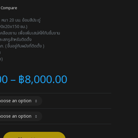
Compare
 หนา 20 มม. ย้อมสีประดู่
00x20x150 ซม.)
เคลือบงาน เพื่อเพิ่มเสน่ห์ให้กับชิ้นงาน
สกรูสำหรับติดตั้ง
 ( ขึ้นอยู่กับผนังที่ติดตั้ง )
น
ง)
00
–
฿
8,000.00
ล์ลอฟท์ ชั้นวางเครื่องดื่ม ชั้นวางโชว์ ชั้นวางข้อต่อ quantity