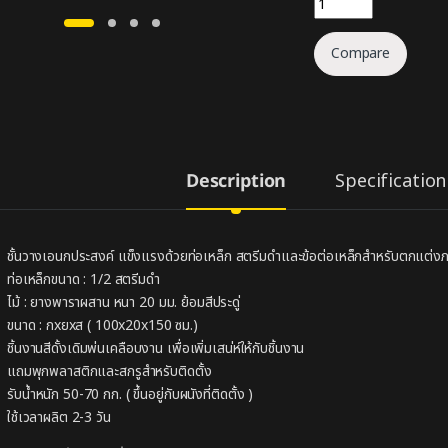
Compare
Description
Specification
ชั้นวางเอนกประสงค์ แข็งแรงด้วยท่อเหล็ก สตรีมดำและข้อต่อเหล็กสำหรับตกแต่งภ
ท่อเหล็กขนาด : 1/2 สตรีมดำ
ไม้ : ยางพาราผสาน หนา 20 มม. ย้อมสีประดู่
ขนาด : กxยxส ( 100x20x150 ซม.)
ชิ้นงานสีดั้งเดิมพ่นเคลือบงาน เพื่อเพิ่มเสน่ห์ให้กับชิ้นงาน
แถมพุกพลาสติกและสกรูสำหรับติดตั้ง
รับน้ำหนัก 50-70 กก. ( ขึ้นอยู่กับผนังที่ติดตั้ง )
ใช้เวลาผลิต 2-3 วัน