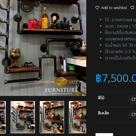
Add to wishlist
ไม้ : ยางพาราผสาน
ขนาด : กxยxส ( 1
ชิ้นงานสีดั้งเดิมพ่น
แถมพุกพลาสติกและ
รับน้ำหนัก 50-70 กก.
ใช้เวลาผลิต 2-3 วั
(ราคานี้ไม่รวมติดตั้
฿
7,500.
สีไม้
สีเหล็ก
ชั้นวางตกแต่ง ชั้นวางสไต