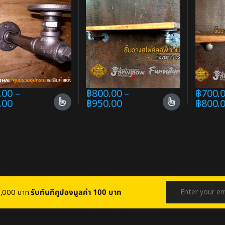
.00
–
฿
800.00
–
฿
700.
.00
฿
950.00
฿
800.
บ 1,000 บาท
รับทันทีคูปองมูลค่า 100 บาท