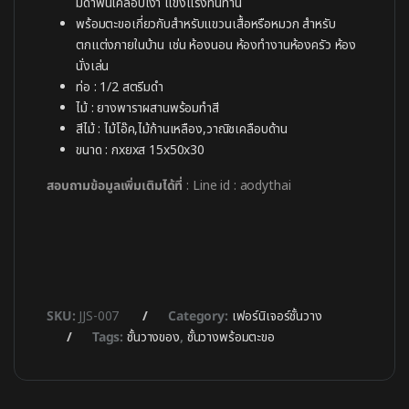
มดำพ่นเคลือบเงา แข็งแรงทนทาน
พร้อมตะขอเกี่ยวกับสำหรับแขวนเสื้อหรือหมวก สำหรับ
ตกแต่งภายในบ้าน เช่น ห้องนอน ห้องทำงานห้องครัว ห้อง
นั่งเล่น
ท่อ : 1/2 สตรีมดำ
ไม้ : ยางพาราผสานพร้อมทำสี
สีไม้ : ไม้โอ๊ค,ไม้ก้านเหลือง,วาณิชเคลือบด้าน
ขนาด : กxยxส 15x50x30
สอบถามข้อมูลเพิ่มเติมได้ที่
: Line id : aodythai
SKU:
JJS-007
Category:
เฟอร์นิเจอร์ชั้นวาง
Tags:
ชั้นวางของ
,
ชั้นวางพร้อมตะขอ