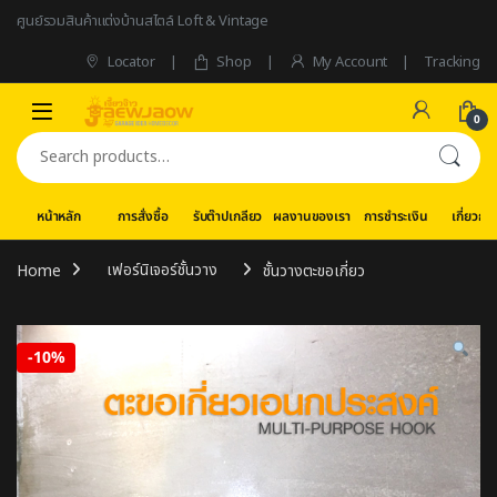
Skip to navigation
Skip to content
ศูนย์รวมสินค้าแต่งบ้านสไตล์ Loft & Vintage
Locator
Shop
My Account
Tracking
0
Search for:
หน้าหลัก
การสั่งซื้อ
รับต๊าปเกลียว
ผลงานของเรา
การชำระเงิน
เกี่ยวกับ
Home
เฟอร์นิเจอร์ชั้นวาง
ชั้นวางตะขอเกี่ยว
-
10%