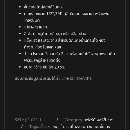
ชั้นวางสไตล์ลอฟท์วินเทจ
ท่อเหล็กขนาด 1/2″,3/4″ (สีเดิมจากโรงงาน) พร้อมพ่น
เคลือบเงา
ไม้ยาพาราผสาน
สีไม้ : ประดู่,ก้านเหลือง,วาณิชเคลือบด้าน
แข็งแรงและสวยงาม สำหรับตกแต่งบ้านคอนโด ห้อง
ทำงาน ห้องรับแขก ฯลฯ
1 ชุดประกอบด้วย ขารับ 2 ขา พร้อมแผ่นไม้และพุกพลาสติก
พร้อมสกรูสำหรับติดตั้ง
ขนาด กว้าง 80 ลึก 20 ซม.
สอบถามข้อมูลเพิ่มเติมได้ที่
: Line id : aodythai
SKU:
JJS-010-1-1-1
Category:
เฟอร์นิเจอร์ชั้นวาง
Tags:
ชั้นวางของ
,
ชั้นวางสไตล์ลอฟท์วินเทจ
,
ชั้นวาง