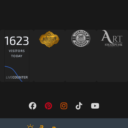
1623
VISITORS
TODAY