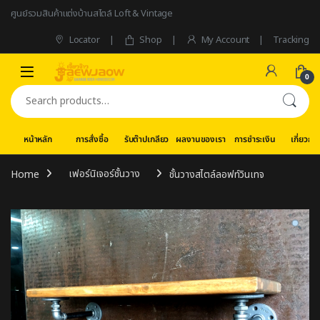
Skip to navigation
Skip to content
ศูนย์รวมสินค้าแต่งบ้านสไตล์ Loft & Vintage
Locator
Shop
My Account
Tracking
0
Search for:
หน้าหลัก
การสั่งซื้อ
รับต๊าปเกลียว
ผลงานของเรา
การชำระเงิน
เกี่ยวกับ
Home
เฟอร์นิเจอร์ชั้นวาง
ชั้นวางสไตล์ลอฟท์วินเทจ