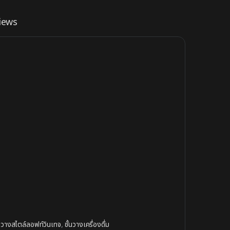
iews
้นวางสไตล์ลอฟท์วินเทจ
,
ชั้นวางเครื่องดื่ม