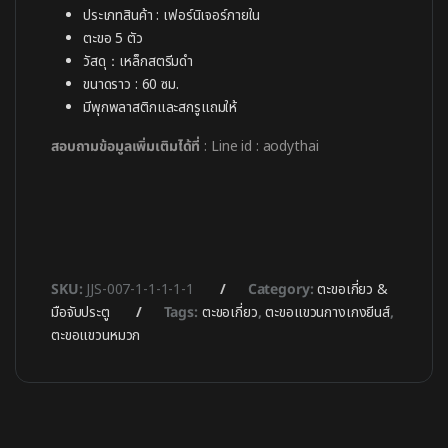
ประเภทสินค้า : เฟอร์นิเจอร์ภายใน
ตะขอ 5 ตัว
วัสดุ：เหล็กสตรีมดำ
ขนาดราว : 60 ซม.
มีพุกพลาสติกและสกรูแถมให้
สอบถามข้อมูลเพิ่มเติมได้ที่
: Line id : aodythai
SKU:
JJS-007-1-1-1-1-1
Category:
ตะขอเกี่ยว &
มือจับประตู
Tags:
ตะขอเกี่ยว
,
ตะขอแขวนกางเกงยีนส์
,
ตะขอแขวนหมวก