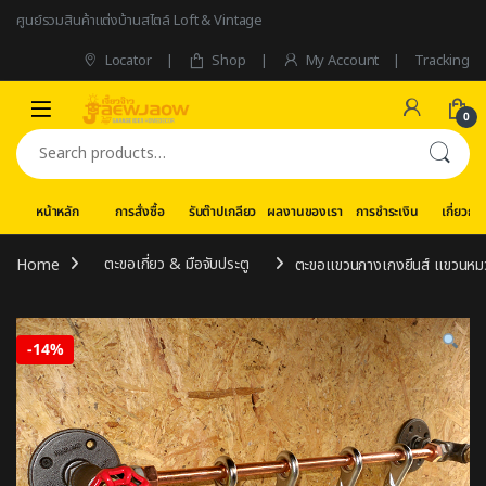
Skip to navigation
Skip to content
ศูนย์รวมสินค้าแต่งบ้านสไตล์ Loft & Vintage
Locator
Shop
My Account
Tracking
0
Search for:
หน้าหลัก
การสั่งซื้อ
รับต๊าปเกลียว
ผลงานของเรา
การชำระเงิน
เกี่ยวกับ
Home
ตะขอเกี่ยว & มือจับประตู
ตะขอแขวนกางเกงยีนส์ แขวนหม
-
14%