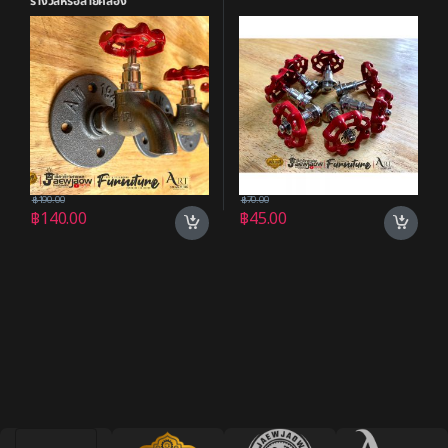
รางวัลหรือสายคล้อง
฿
190.00
฿
70.00
฿
140.00
฿
45.00