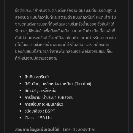
ข้อต่อประปาสำหรับงานตกแต่งหรืองานเดินระบบท่อแรงดันสูง มี
สองชนิด แบบกัลวาไนท์และสตรีมดำ แบบกัลวาไนท์ เหมาะสำหรับ
งานตกแต่งภายนอกที่ต้องโดนความชื้นหรือน้ำบ่อยๆ ซึ่งสินค้าได้
รับการซุปซิงค์แล้วเพื่อป้องกันสนิม แบบสตรีมดำ เป็นเนื้อเหล็กที่
ยังไม่ผ่านการซุปซิงค์ ซึ่งจะมีสีออกโทนดำ เหมาะสำหรับงานภายใน
ที่่ไม่โดนความชื้นหรือน้ำเพราะจะทำให้ขึ้นสนิม แต่หากต้องการ
ป้องกันสนิมก็สามารถทำการพ่นเคลือบเงาเพื่อป้องกันสนิม ก็จะ
ทำให้ชิ้นงานมีความสวยงาม
สี: เงิน,สตรีมดำ
สีเงินวัสดุ : เหล็กหล่ออบเหนียว (กัลวาไนซ์)
สีดำวัสดุ : เหล็กหล่อ
การใช้งาน: น้ำประปา รับแรงดัน
การเชื่อมต่อ: หมุนเกลียว
ชนิดเกลียว : BSPT
Class : 150 Lbs.
สอบถามข้อมูลเพิ่มเติมได้ที่
: Line id : aodythai